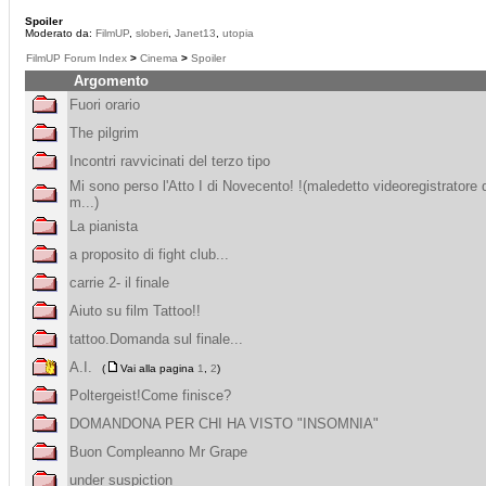
Spoiler
Moderato da:
FilmUP
,
sloberi
,
Janet13
,
utopia
FilmUP Forum Index
>
Cinema
>
Spoiler
Argomento
Fuori orario
The pilgrim
Incontri ravvicinati del terzo tipo
Mi sono perso l'Atto I di Novecento! !(maledetto videoregistratore 
m...)
La pianista
a proposito di fight club...
carrie 2- il finale
Aiuto su film Tattoo!!
tattoo.Domanda sul finale...
A.I.
(
Vai alla pagina
1
,
2
)
Poltergeist!Come finisce?
DOMANDONA PER CHI HA VISTO "INSOMNIA"
Buon Compleanno Mr Grape
under suspiction