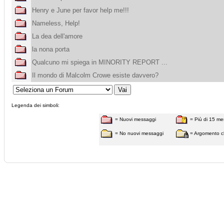
Henry e June per favor help me!!!
Nameless, Help!
La dea dell'amore
la nona porta
Qualcuno mi spiega in MINORITY REPORT ...
Il mondo di Malcolm Crowe esiste davvero?
Legenda dei simboli:
= Nuovi messaggi
= Più di 15 me
= No nuovi messaggi
= Argomento c