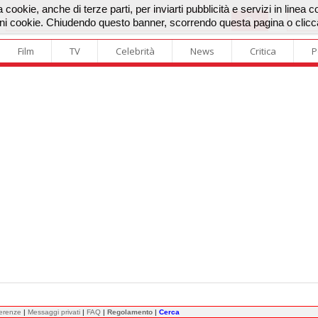
 cookie, anche di terze parti, per inviarti pubblicità e servizi in linea 
lcuni cookie. Chiudendo questo banner, scorrendo questa pagina o clic
Film
TV
Celebrità
News
Critica
P
ferenze
|
Messaggi privati
|
FAQ
|
Regolamento
|
Cerca