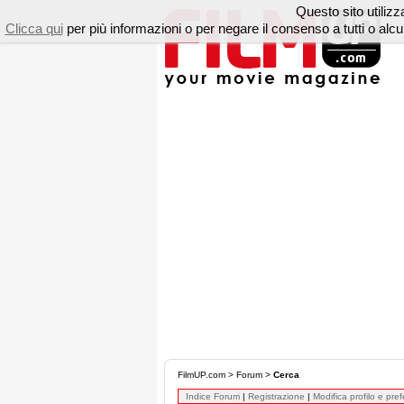
Questo sito utilizza
Clicca qui
per più informazioni o per negare il consenso a tutti o a
FilmUP.com
>
Forum
>
Cerca
Indice Forum
|
Registrazione
|
Modifica profilo e pre