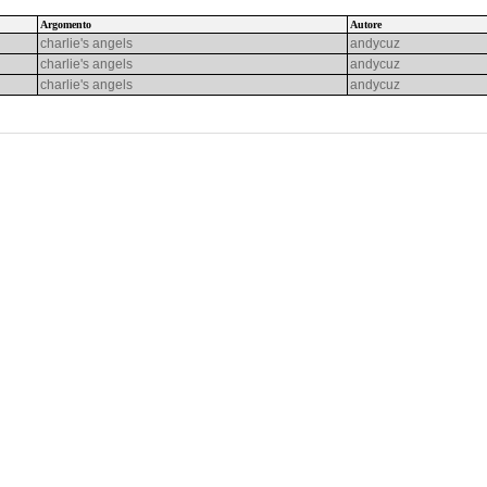
Argomento
Autore
charlie's angels
andycuz
charlie's angels
andycuz
charlie's angels
andycuz