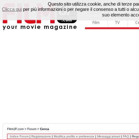
Questo sito utilizza cookie, anche di terze parti
Clicca qui
per più informazioni o per negare il consenso a tutti o a
suo elemento accon
Film
TV
C
FilmUP.com
>
Forum
>
Cerca
Indice Forum
|
Registrazione
|
Modifica profilo e preferenze
|
Messaggi privati
|
FAQ
|
Reg