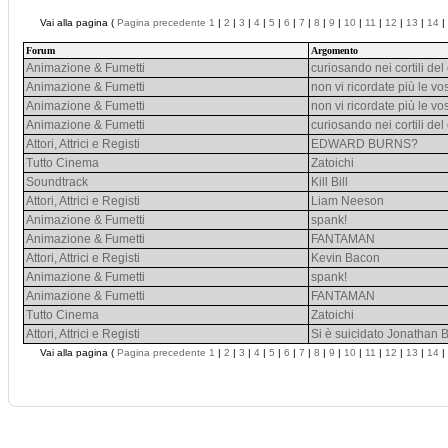
Vai alla pagina (
Pagina precedente
1
|
2
|
3
|
4
|
5
|
6
|
7
|
8
|
9
|
10
|
11
|
12
|
13
|
14
|
Forum
Argomento
Animazione & Fumetti
curiosando nei cortili del
Animazione & Fumetti
non vi ricordate più le vo
Animazione & Fumetti
non vi ricordate più le vo
Animazione & Fumetti
curiosando nei cortili del
Attori, Attrici e Registi
EDWARD BURNS?
Tutto Cinema
Zatoichi
Soundtrack
Kill Bill
Attori, Attrici e Registi
Liam Neeson
Animazione & Fumetti
spank!
Animazione & Fumetti
FANTAMAN
Attori, Attrici e Registi
Kevin Bacon
Animazione & Fumetti
spank!
Animazione & Fumetti
FANTAMAN
Tutto Cinema
Zatoichi
Attori, Attrici e Registi
Si è suicidato Jonathan 
Vai alla pagina (
Pagina precedente
1
|
2
|
3
|
4
|
5
|
6
|
7
|
8
|
9
|
10
|
11
|
12
|
13
|
14
|