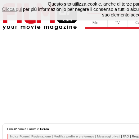
Questo sito utilizza cookie, anche di terze parti
Clicca qui
per più informazioni o per negare il consenso a tutti o a
suo elemento accon
Film
TV
C
FilmUP.com
>
Forum
>
Cerca
Indice Forum
|
Registrazione
|
Modifica profilo e preferenze
|
Messaggi privati
|
FAQ
|
Reg