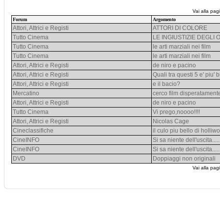
Vai alla pag
Forum
Argomento
Attori, Attrici e Registi
ATTORI DI COLORE
Tutto Cinema
LE INGIUSTIZIE DEGLI
Tutto Cinema
le arti marziali nei film
Tutto Cinema
le arti marziali nei film
Attori, Attrici e Registi
de niro e pacino
Attori, Attrici e Registi
Quali tra questi 5 e' piu
Attori, Attrici e Registi
e il bacio?
Mercatino
cerco film disperatament
Attori, Attrici e Registi
de niro e pacino
Tutto Cinema
Vi prego,noooo!!!!
Attori, Attrici e Registi
Nicolas Cage
Cineclassifiche
il culo piu bello di holl
CineINFO
Si sa niente dell'uscita.....
CineINFO
Si sa niente dell'uscita.....
DVD
Doppiaggi non originali
Vai alla pag