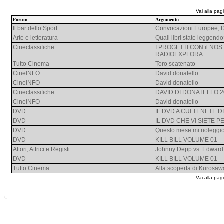
Vai alla pag
Forum
Argomento
Il bar dello Sport
Convocazioni Europee, De
Arte e letteratura
Quali libri state leggend
Cineclassifiche
I PROGETTI CON il NO
RADIOEXPLORA
Tutto Cinema
Toro scatenato
CineINFO
David donatello
CineINFO
David donatello
Cineclassifiche
DAVID DI DONATELLO 2
CineINFO
David donatello
DVD
IL DVD A CUI TENETE DI
DVD
IL DVD CHE VI SIETE P
DVD
Questo mese mi noleggi
DVD
KILL BILL VOLUME 01
Attori, Attrici e Registi
Johnny Depp vs. Edward
DVD
KILL BILL VOLUME 01
Tutto Cinema
Alla scoperta di Kurosaw
Vai alla pag