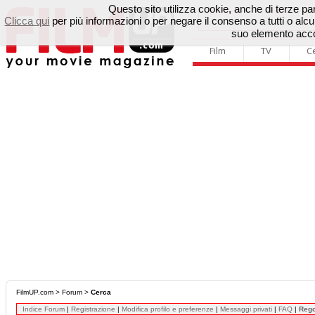
Questo sito utilizza cookie, anche di terze parti
Clicca qui
per più informazioni o per negare il consenso a tutti o a
suo elemento accon
Film
TV
C
FilmUP.com
>
Forum
>
Cerca
Indice Forum
|
Registrazione
|
Modifica profilo e preferenze
|
Messaggi privati
|
FAQ
|
Reg