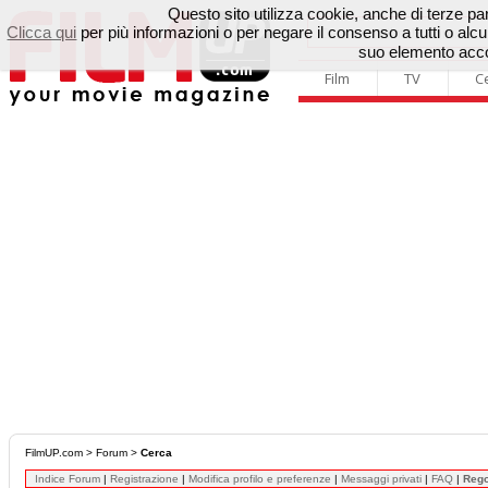
Questo sito utilizza cookie, anche di terze parti
Clicca qui
per più informazioni o per negare il consenso a tutti o a
suo elemento accon
Film
TV
C
FilmUP.com
>
Forum
>
Cerca
Indice Forum
|
Registrazione
|
Modifica profilo e preferenze
|
Messaggi privati
|
FAQ
|
Reg