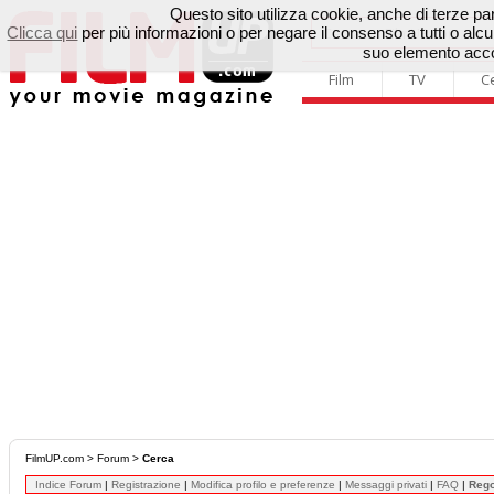
Questo sito utilizza cookie, anche di terze parti
Clicca qui
per più informazioni o per negare il consenso a tutti o a
suo elemento accon
Film
TV
C
FilmUP.com
>
Forum
>
Cerca
Indice Forum
|
Registrazione
|
Modifica profilo e preferenze
|
Messaggi privati
|
FAQ
|
Reg