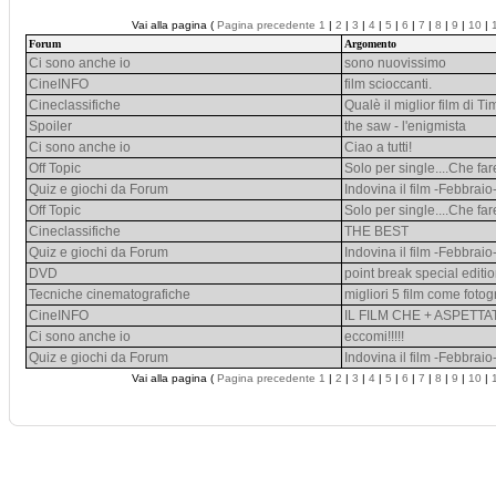
Vai alla pagina (
Pagina precedente
1
|
2
|
3
|
4
|
5
|
6
|
7
|
8
|
9
|
10
|
Forum
Argomento
Ci sono anche io
sono nuovissimo
CineINFO
film scioccanti.
Cineclassifiche
Qualè il miglior film di T
Spoiler
the saw - l'enigmista
Ci sono anche io
Ciao a tutti!
Off Topic
Solo per single....Che fa
Quiz e giochi da Forum
Indovina il film -Febbraio
Off Topic
Solo per single....Che fa
Cineclassifiche
THE BEST
Quiz e giochi da Forum
Indovina il film -Febbraio
DVD
point break special editi
Tecniche cinematografiche
migliori 5 film come fotog
CineINFO
IL FILM CHE + ASPETTA
Ci sono anche io
eccomi!!!!!
Quiz e giochi da Forum
Indovina il film -Febbraio
Vai alla pagina (
Pagina precedente
1
|
2
|
3
|
4
|
5
|
6
|
7
|
8
|
9
|
10
|