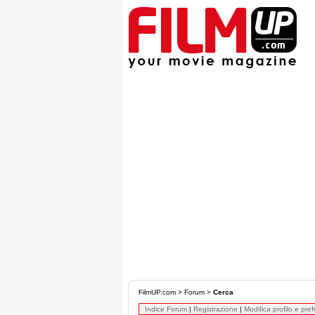
FilmUP.com
>
Forum
>
Cerca
Indice Forum
|
Registrazione
|
Modifica profilo e pre