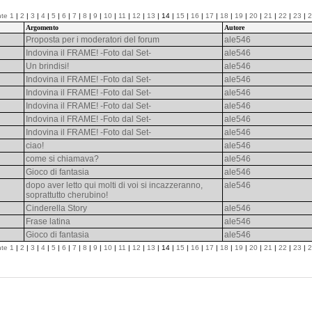
nte
1
|
2
|
3
|
4
|
5
|
6
|
7
|
8
|
9
|
10
|
11
|
12
|
13
| 14 |
15
|
16
|
17
|
18
|
19
|
20
|
21
|
22
|
23
|
2
Argomento
Autore
Proposta per i moderatori del forum
ale546
Indovina il FRAME! -Foto dal Set-
ale546
Un brindisi!
ale546
Indovina il FRAME! -Foto dal Set-
ale546
Indovina il FRAME! -Foto dal Set-
ale546
Indovina il FRAME! -Foto dal Set-
ale546
Indovina il FRAME! -Foto dal Set-
ale546
Indovina il FRAME! -Foto dal Set-
ale546
ciao!
ale546
come si chiamava?
ale546
Gioco di fantasia
ale546
dopo aver letto qui molti di voi si incazzeranno,
ale546
soprattutto cherubino!
Cinderella Story
ale546
Frase latina
ale546
Gioco di fantasia
ale546
nte
1
|
2
|
3
|
4
|
5
|
6
|
7
|
8
|
9
|
10
|
11
|
12
|
13
| 14 |
15
|
16
|
17
|
18
|
19
|
20
|
21
|
22
|
23
|
2