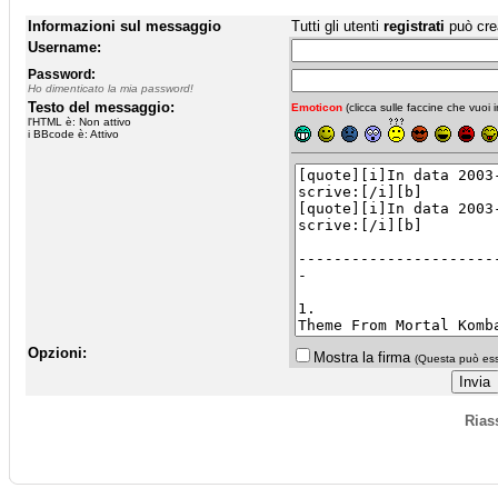
Informazioni sul messaggio
Tutti gli utenti
registrati
può cre
Username:
Password:
Ho dimenticato la mia password!
Testo del messaggio:
Emoticon
(clicca sulle faccine che vuoi in
l'HTML è: Non attivo
i BBcode è: Attivo
Opzioni:
Mostra la firma
(Questa può esse
Rias