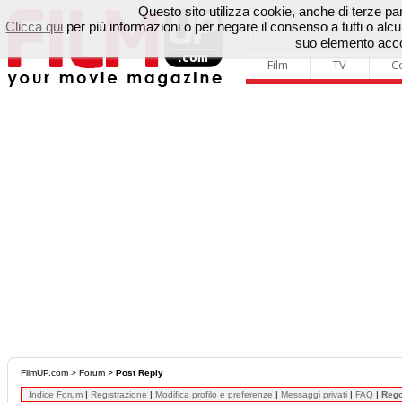
Questo sito utilizza cookie, anche di terze parti
Clicca qui
per più informazioni o per negare il consenso a tutti o a
suo elemento accon
Film
TV
C
FilmUP.com
>
Forum
>
Post Reply
Indice Forum
|
Registrazione
|
Modifica profilo e preferenze
|
Messaggi privati
|
FAQ
|
Reg