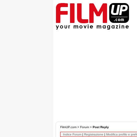
FilmUP.com
>
Forum
>
Post Reply
Indice Forum
|
Registrazione
|
Modifica profilo e pre