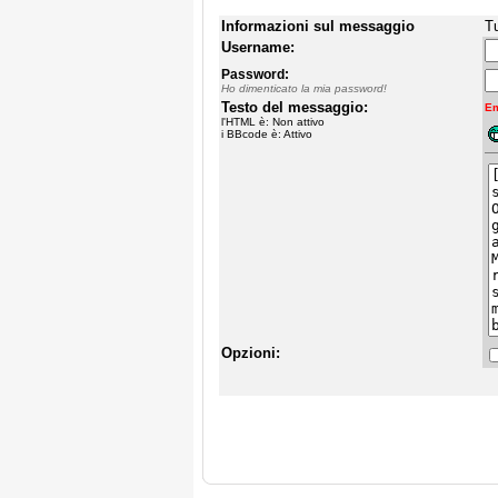
Informazioni sul messaggio
Tu
Username:
Password:
Ho dimenticato la mia password!
Testo del messaggio:
Em
l'HTML è: Non attivo
i BBcode è: Attivo
Opzioni: