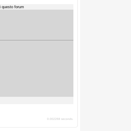
i questo forum
0.002268 seconds.