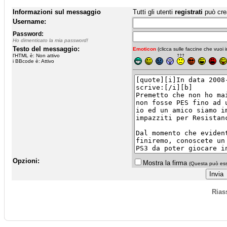
Informazioni sul messaggio
Tutti gli utenti
registrati
può cre
Username:
Password:
Ho dimenticato la mia password!
Testo del messaggio:
Emoticon
(clicca sulle faccine che vuoi in
l'HTML è: Non attivo
i BBcode è: Attivo
Opzioni:
Mostra la firma
(Questa può esse
Rias