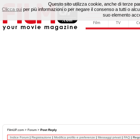
Questo sito utilizza cookie, anche di terze parti
Clicca qui
per più informazioni o per negare il consenso a tutti o a
suo elemento accon
Film
TV
C
FilmUP.com
>
Forum
>
Post Reply
Indice Forum
|
Registrazione
|
Modifica profilo e preferenze
|
Messaggi privati
|
FAQ
|
Reg