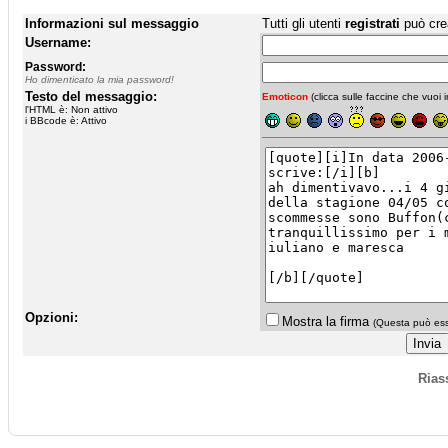
Informazioni sul messaggio
Tutti gli utenti
registrati
può cre
Username:
Password:
Ho dimenticato la mia password!
Testo del messaggio:
Emoticon
(clicca sulle faccine che vuoi in
l'HTML è: Non attivo
i BBcode è: Attivo
Opzioni:
Mostra la firma
(Questa può esse
Rias