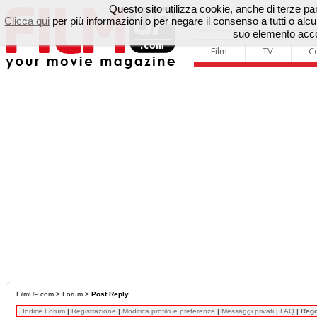
Questo sito utilizza cookie, anche di terze parti
Clicca qui
per più informazioni o per negare il consenso a tutti o a
suo elemento accon
Film
TV
C
FilmUP.com
>
Forum
>
Post Reply
Indice Forum
|
Registrazione
|
Modifica profilo e preferenze
|
Messaggi privati
|
FAQ
|
Reg