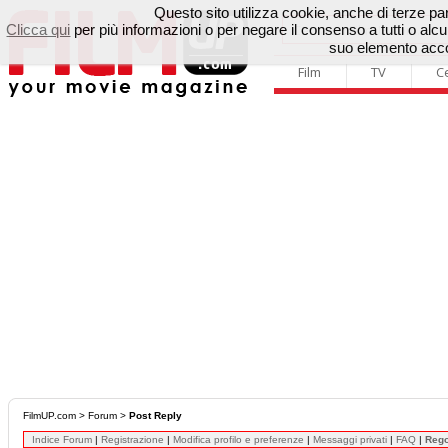
Questo sito utilizza cookie, anche di terze parti
Clicca qui
per più informazioni o per negare il consenso a tutti o a
suo elemento accon
Film
TV
C
FilmUP.com
>
Forum
>
Post Reply
Indice Forum
|
Registrazione
|
Modifica profilo e preferenze
|
Messaggi privati
|
FAQ
|
Reg