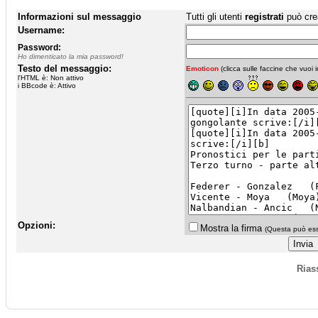
Informazioni sul messaggio
Tutti gli utenti
registrati
può cre
Username:
Password:
Ho dimenticato la mia password!
Testo del messaggio:
Emoticon
(clicca sulle faccine che vuoi in
l'HTML è: Non attivo
i BBcode è: Attivo
Opzioni:
Mostra la firma
(Questa può esse
Rias