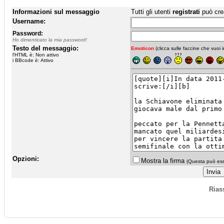
Informazioni sul messaggio
Tutti gli utenti
registrati
può cre
Username:
Password:
Ho dimenticato la mia password!
Testo del messaggio:
Emoticon
(clicca sulle faccine che vuoi in
l'HTML è: Non attivo
i BBcode è: Attivo
Opzioni:
Mostra la firma
(Questa può esse
Rias