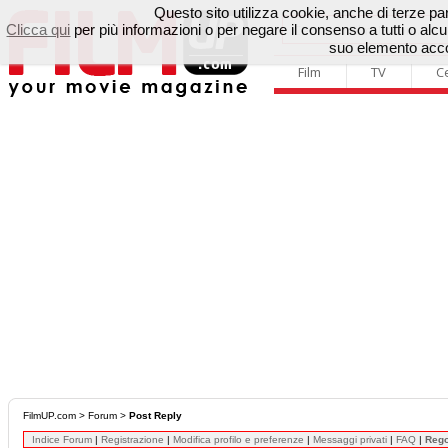
Questo sito utilizza cookie, anche di terze parti
Clicca qui
per più informazioni o per negare il consenso a tutti o a
suo elemento accon
Film
TV
C
FilmUP.com
>
Forum
>
Post Reply
Indice Forum
|
Registrazione
|
Modifica profilo e preferenze
|
Messaggi privati
|
FAQ
|
Reg