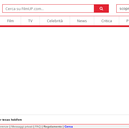
Film
TV
Celebrità
News
Critica
P
er texas hold'em
ferenze
|
Messaggi privati
|
FAQ
|
Regolamento
|
Cerca