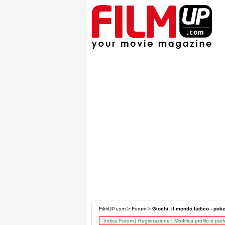
FilmUP.com
>
Forum
>
Giochi: il mondo ludico - pok
Indice Forum
|
Registrazione
|
Modifica profilo e pre