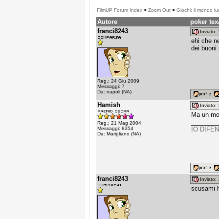
FilmUP Forum Index
>
Zoom Out
>
Giochi: il mondo lu
Autore
poker te
franci8243
Inviato
ehi che n
dei buoni
Reg.: 24 Giu 2009
Messaggi: 7
Da: napoli (NA)
Hamish
Inviato
Ma un mod
________
Reg.: 21 Mag 2004
Messaggi: 8354
IO DIFE
Da: Marigliano (NA)
franci8243
Inviato
scusami h