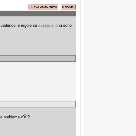
o vedendo le regole su
questo sito
ci sono
he problema c'Ã¨?