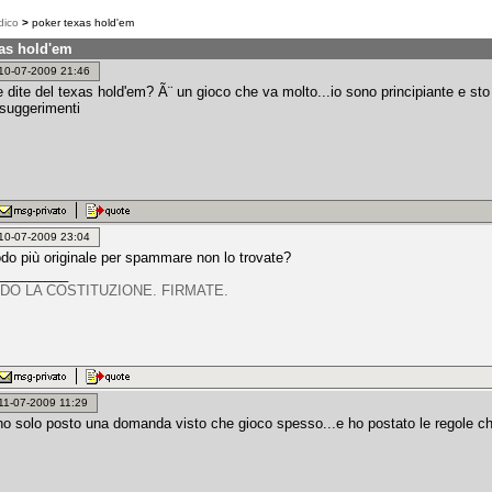
dico
>
poker texas hold'em
xas hold'em
: 10-07-2009 21:46
e dite del texas hold'em? Ã¨ un gioco che va molto...io sono principiante e st
 suggerimenti
: 10-07-2009 23:04
o più originale per spammare non lo trovate?
_________
NDO LA COSTITUZIONE. FIRMATE.
: 11-07-2009 11:29
o solo posto una domanda visto che gioco spesso...e ho postato le regole c