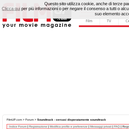
Questo sito utilizza cookie, anche di terze parti
Clicca qui
per più informazioni o per negare il consenso a tutti o a
suo elemento accon
Film
TV
C
FilmUP.com
>
Forum
>
Soundtrack - cercasi disperatamente soundtrack
Indice Forum
|
Registrazione
|
Modifica profilo e preferenze
|
Messaggi privati
|
FAQ
|
Reg