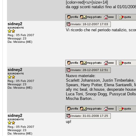
[color=red]<u>[size=14]
da oggi sconti natalizi fino al 01/01/2008
sidney2
Inviato: 18-12-2007 17:03
Vi ricordo che nel periodo natalizio, scon
Reg.: 05 Feb 2007
Messaggi: 23
Da: Messina (ME)
sidney2
Inviato: 28-12-2007 12:51
Nuovo materiale:
Scarlett Johansson, Justin Timberlake, 
Reg.: 05 Feb 2007
Messaggi: 23
Spears, Harry Potter, Elena Santarelli,
Da: Messina (ME)
ally mc beal, dr.house, desperate hous
Luca Toni, Snoop Dogg, Pussycat Dolls
Mischa Barton...
sidney2
Inviato: 31-01-2008 17:25
up!
Reg.: 05 Feb 2007
Messaggi: 23
Da: Messina (ME)