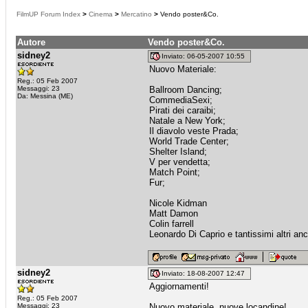
FilmUP Forum Index
>
Cinema
>
Mercatino
>
Vendo poster&Co.
Autore
Vendo poster&Co.
sidney2
Inviato: 06-05-2007 10:55
Nuovo Materiale:
Reg.: 05 Feb 2007
Messaggi: 23
Ballroom Dancing;
Da: Messina (ME)
CommediaSexi;
Pirati dei caraibi;
Natale a New York;
Il diavolo veste Prada;
World Trade Center;
Shelter Island;
V per vendetta;
Match Point;
Fur;
Nicole Kidman
Matt Damon
Colin farrell
Leonardo Di Caprio e tantissimi altri anc
sidney2
Inviato: 18-08-2007 12:47
Aggiornamenti!
Reg.: 05 Feb 2007
Messaggi: 23
Nuovo materiale, nuove locandine!