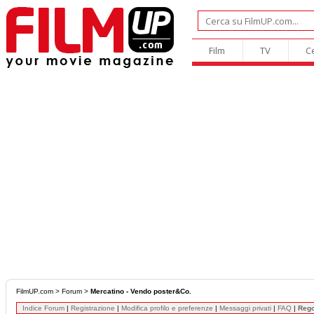
Film
TV
C
FilmUP.com
>
Forum
>
Mercatino - Vendo poster&Co.
Indice Forum
|
Registrazione
|
Modifica profilo e preferenze
|
Messaggi privati
|
FAQ
|
Reg