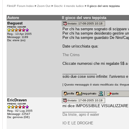
FilmUP Forum Index
>
Zoom Out
>
Giochi: il mondo ludico
>
Il gioco del vero teppista
Autore
Il gioco del vero teppista
theguest
Inviato: 17-08-2005 10:18
Per chi ha sempre sognato di scippare 
Per chi ha sempre desiderato gestire un 
Reg.: 13 Apr 2005
Messaggi: 1189
Per chi ha sempre guardato De Niro/Capo
Da: etere (es)
Date un'occhiata qua:
The Crims
Cliccate numerosi che mi regalate 5$ a 
_________________
solo due cose sono infinite: l'universo 
[ Questo messaggio è stato modificato da: thegues
EricDraven
Inviato: 17-08-2005 10:19
mi dice IMPOSSIBILE VISUALIZZARE
_________________
Reg.: 02 Lug 2005
Messaggi: 22547
Da triste, apro il water
Da: genova (GE)
IO E LE DROGHE