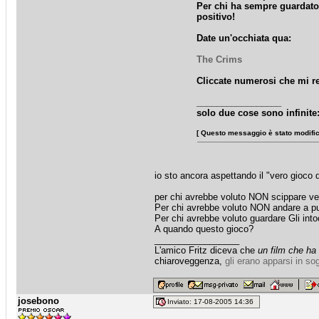
Per chi ha sempre guardato 
positivo!
Date un'occhiata qua:
The Crims
Cliccate numerosi che mi re
_________________
solo due cose sono infinite
[ Questo messaggio è stato modifica
io sto ancora aspettando il "vero gioco 
per chi avrebbe voluto NON scippare ve
Per chi avrebbe voluto NON andare a p
Per chi avrebbe voluto guardare Gli into
A quando questo gioco?
_________________
L'amico Fritz diceva che
un film che ha
chiaroveggenza,
gli erano apparsi in so
josebono
Inviato: 17-08-2005 14:36