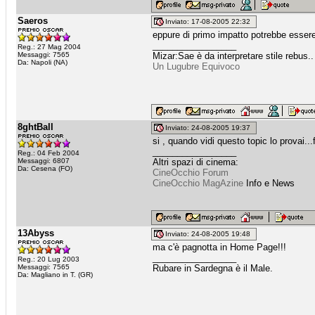
Saeros
Inviato: 17-08-2005 22:32
eppure di primo impatto potrebbe essere
_________________
Reg.: 27 Mag 2004
Messaggi: 7565
Mizar:Sae è da interpretare stile rebus..
Da: Napoli (NA)
Un Lugubre Equivoco
8ghtBall
Inviato: 24-08-2005 19:37
si , quando vidi questo topic lo provai.
_________________
Reg.: 04 Feb 2004
Messaggi: 6807
Altri spazi di cinema:
Da: Cesena (FO)
CineOcchio Forum
CineOcchio MagAzine
Info e News
13Abyss
Inviato: 24-08-2005 19:48
ma c'è pagnotta in Home Page!!!
_________________
Reg.: 20 Lug 2003
Messaggi: 7565
Rubare in Sardegna è il Male.
Da: Magliano in T. (GR)