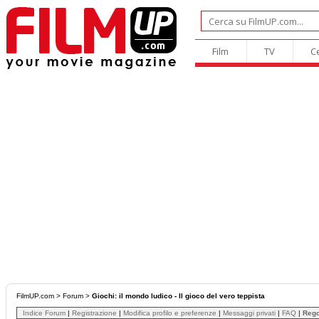
Film
TV
C
FilmUP.com
>
Forum
>
Giochi: il mondo ludico - Il gioco del vero teppista
Indice Forum
|
Registrazione
|
Modifica profilo e preferenze
|
Messaggi privati
|
FAQ
|
Reg