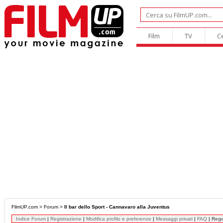
Film
TV
C
FilmUP.com
>
Forum
>
Il bar dello Sport - Cannavaro alla Juventus
Indice Forum
|
Registrazione
|
Modifica profilo e preferenze
|
Messaggi privati
|
FAQ
|
Reg