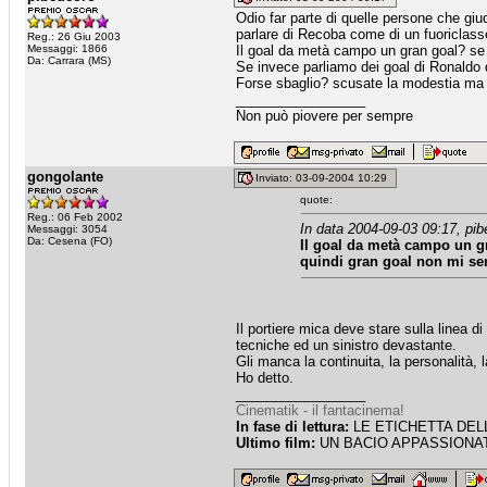
Odio far parte di quelle persone che giu
parlare di Recoba come di un fuoriclasse
Reg.: 26 Giu 2003
Messaggi: 1866
Il goal da metà campo un gran goal? se i
Da: Carrara (MS)
Se invece parliamo dei goal di Ronaldo 
Forse sbaglio? scusate la modestia ma 
_________________
Non può piovere per sempre
gongolante
Inviato: 03-09-2004 10:29
quote:
Reg.: 06 Feb 2002
In data 2004-09-03 09:17, pib
Messaggi: 3054
Da: Cesena (FO)
Il goal da metà campo un gr
quindi gran goal non mi s
Il portiere mica deve stare sulla linea d
tecniche ed un sinistro devastante.
Gli manca la continuita, la personalità, 
Ho detto.
_________________
Cinematik - il fantacinema!
In fase di lettura:
LE ETICHETTA DELLE
Ultimo film:
UN BACIO APPASSIONATO