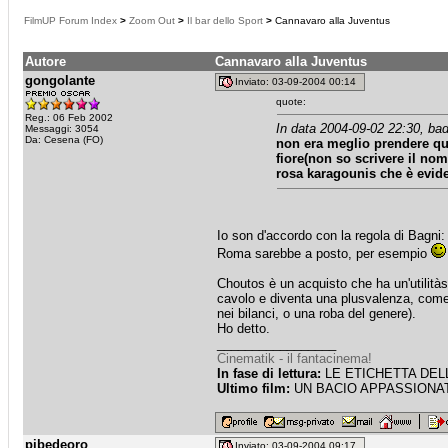
FilmUP Forum Index
>
Zoom Out
>
Il bar dello Sport
>
Cannavaro alla Juventus
Autore
Cannavaro alla Juventus
gongolante
Inviato: 03-09-2004 00:14
quote:
Reg.: 06 Feb 2002
In data 2004-09-02 22:30, bad
Messaggi: 3054
Da: Cesena (FO)
non era meglio prendere qua
fiore(non so scrivere il no
rosa karagounis che è evid
Io son d'accordo con la regola di Bagni:
Roma sarebbe a posto, per esempio
Choutos è un acquisto che ha un'utilitàso
cavolo e diventa una plusvalenza, come 
nei bilanci, o una roba del genere).
Ho detto.
_________________
Cinematik - il fantacinema!
In fase di lettura:
LE ETICHETTA DELLE
Ultimo film:
UN BACIO APPASSIONATO
pibedeoro
Inviato: 03-09-2004 09:17