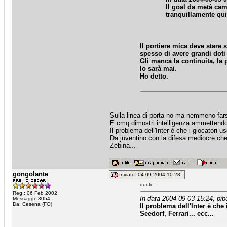
Il goal da metà cam
tranquillamente qu
Il portiere mica deve stare 
spesso di avere grandi doti
Gli manca la continuita, la 
lo sarà mai.
Ho detto.
Sulla linea di porta no ma nemmeno far
E cmq dimostri intelligenza ammettendo
Il problema dell'Inter è che i giocatori us
Da juventino con la difesa mediocre che
Zebina...
gongolante
Inviato: 04-09-2004 10:28
quote:
Reg.: 06 Feb 2002
In data 2004-09-03 15:24, pib
Messaggi: 3054
Da: Cesena (FO)
Il problema dell'Inter è che 
Seedorf, Ferrari... ecc...