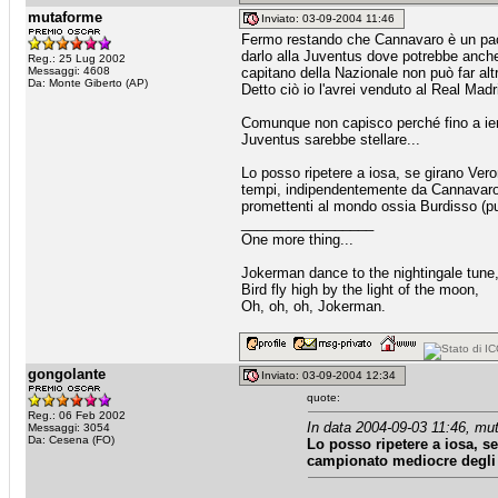
mutaforme
Inviato: 03-09-2004 11:46
Fermo restando che Cannavaro è un pacco (
darlo alla Juventus dove potrebbe anche 
Reg.: 25 Lug 2002
Messaggi: 4608
capitano della Nazionale non può far altr
Da: Monte Giberto (AP)
Detto ciò io l'avrei venduto al Real Madr
Comunque non capisco perché fino a ieri
Juventus sarebbe stellare...
Lo posso ripetere a iosa, se girano Veron
tempi, indipendentemente da Cannavaro 
promettenti al mondo ossia Burdisso (pur
_________________
One more thing...
Jokerman dance to the nightingale tune
Bird fly high by the light of the moon,
Oh, oh, oh, Jokerman.
gongolante
Inviato: 03-09-2004 12:34
quote:
Reg.: 06 Feb 2002
In data 2004-09-03 11:46, mu
Messaggi: 3054
Da: Cesena (FO)
Lo posso ripetere a iosa, se
campionato mediocre degli 