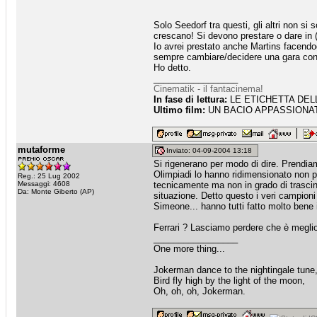
Solo Seedorf tra questi, gli altri non si 
crescano! Si devono prestare o dare in 
Io avrei prestato anche Martins facendog
sempre cambiare/decidere una gara con 
Ho detto.
_________________
Cinematik - il fantacinema!
In fase di lettura:
LE ETICHETTA DELLE
Ultimo film:
UN BACIO APPASSIONATO
mutaforme
Inviato: 04-09-2004 13:18
Si rigenerano per modo di dire. Prendi
Olimpiadi lo hanno ridimensionato non poc
Reg.: 25 Lug 2002
Messaggi: 4608
tecnicamente ma non in grado di trasci
Da: Monte Giberto (AP)
situazione. Detto questo i veri campioni
Simeone... hanno tutti fatto molto bene 
Ferrari ? Lasciamo perdere che è megli
_________________
One more thing...
Jokerman dance to the nightingale tune
Bird fly high by the light of the moon,
Oh, oh, oh, Jokerman.