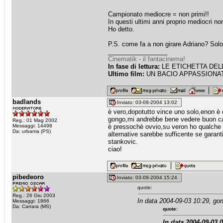
Campionato mediocre = non primi!!
In questi ultimi anni proprio mediocri n
Ho detto.
P.S. come fa a non girare Adriano? Solo 
_________________
Cinematik - il fantacinema!
In fase di lettura:
LE ETICHETTA DELLE
Ultimo film:
UN BACIO APPASSIONATO
badlands
Inviato: 03-09-2004 13:02
è vero,dopotutto vince uno solo,enon è 
gongo,mi andrebbe bene vedere buon calci
Reg.: 01 Mag 2002
Messaggi: 14498
è pressochè ovvio,su veron ho qualche a
Da: urbania (PS)
alternative sarebbe sufficente se garan
stankovic.
ciao!
pibedeoro
Inviato: 03-09-2004 15:24
quote:
Reg.: 26 Giu 2003
In data 2004-09-03 10:29, gon
Messaggi: 1866
Da: Carrara (MS)
quote:
In data 2004-09-03 