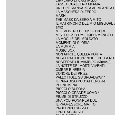
L’INFERNO DI CRISTALLO *
LASSU’ QUALCUNO MI AMA
UN LUPO MANNARO AMERICANO A 
LA MASCHERA DI FERRO
MASH
THE MASK-DA ZERO A MITO
IL MATRIMONIO DEL MIO MIGLIORE
1492
M IL MOSTRO DI DUSSELDORF
MISTERIOSO OMICIDIO A MANHATT
LA MOGLIE DEL SOLDATO
MOMENTI DI GLORIA
LA MUMMIA
MUSIC BOX
NON APRITE QUELLA PORTA
NOSFERATU IL PRINCIPE DELLA NOT
NOSFERATU IL VAMPIRO (Murnau)
LA NOTTE DEI MORTI VIVENTI
OMBRE E NEBBIA
L’ONORE DEI PRIZZI
PALLOTTOLE SU BROADWAY *
IL PARADISO PUO’ ATTENDERE
PHENOMENA
PICCOLO BUDDHA
PICCOLO GRANDE UOMO *
PIUME DI STRUZZO
UNA POLTRONA PER DUE
IL PROFESSORE MATTO
PROFONDO ROSSO
I PROTAGONISTI