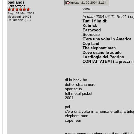
badlands
Inviato: 21-06-2004 21:14
quote:
Reg.: 01 Mag 2002
In data 2004-06-21 18:22, Lor
Messaggi: 14498
Da: urbania (PS)
Tutti i film di:
Kubrick
Eastwood
Scorsese
C'era una volta in America
Cop land
The elephant man
Dove osano le aquile
La trilogia del Padrino
CONTATTATEMI ( a prezzi m
di kubrick ho
dottor stranamore
spartacus
full metal jacket
2001
poi
c'era una volta in america e tutta la trilo
elephant man
cape fear
e comunque,per sicurezza,ti do tutti i f