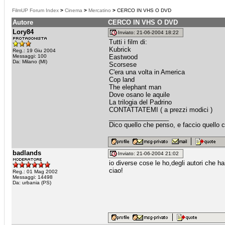
FilmUP Forum Index
>
Cinema
>
Mercatino
>
CERCO IN VHS O DVD
Autore
CERCO IN VHS O DVD
Lory84
Inviato: 21-06-2004 18:22
Tutti i film di:
Kubrick
Reg.: 19 Giu 2004
Messaggi: 100
Eastwood
Da: Milano (MI)
Scorsese
C'era una volta in America
Cop land
The elephant man
Dove osano le aquile
La trilogia del Padrino
CONTATTATEMI ( a prezzi modici )
_________________
Dico quello che penso, e faccio quello 
badlands
Inviato: 21-06-2004 21:02
io diverse cose le ho,degli autori che ha
ciao!
Reg.: 01 Mag 2002
Messaggi: 14498
Da: urbania (PS)