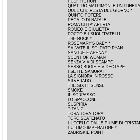
PULP FICTION
QUATTRO MATRIMONI E UN FUNER
QUEL CHE RESTA DEL GIORNO *
QUINTO POTERE
REGALO DI NATALE
ROMA CITTA’ APERTA
ROMEO E GIULIETTA
ROCCO E I SUOI FRATELLI
THE ROCK *
ROSEMARY’S BABY *
SALVATE IL SOLDATO RYAN
SANGUE E ARENA *
SCENT OF WOMAN
SENZA VIA DI SCAMPO
SESSO,BUGIE E VIDEOTAPE
I SETTE SAMURAI
LA SIGNORA IN ROSSO
SILVERADO
THE SIXTH SENSE
SMOKE
IL SORPASSO
LO SPACCONE
SUSPIRIA
TITANIC
TORA TORA TORA
TORO SCATENATO
L’UCCELLO DALLE PIUME DI CRISTA
L’ULTIMO IMPERATORE *
ZABRISKIE POINT