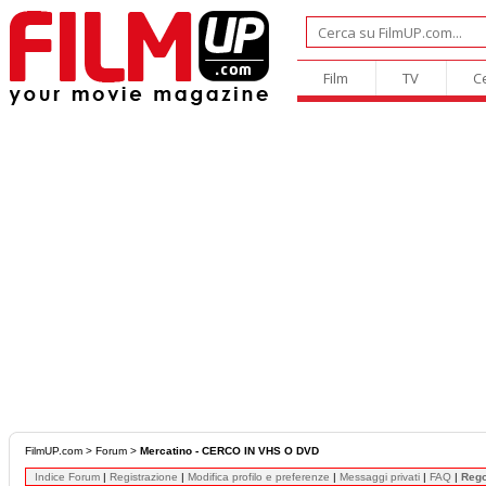
Film
TV
C
FilmUP.com
>
Forum
>
Mercatino - CERCO IN VHS O DVD
Indice Forum
|
Registrazione
|
Modifica profilo e preferenze
|
Messaggi privati
|
FAQ
|
Reg