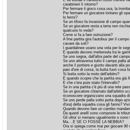
carabinieri lì intorno?
Per fermare il gioco cosa usa, la tromb
Per fermare un giocatore lontano gli sp
lo fermi?
Se un tifoso fa invasione di campo quand
Se un giocatore resta a terra non rischi
qualcuno lo veda?
Come si fa a fare ostruzione?
A fine partita gira l'autobus per il campo
cavare da soli?
I guardalinee usano una vela per le seg
E quando devono mettersela tra le gambe
Se uno segna, dall'altra parte del cam
Se uno attraversa tutto il campo palla al
anche il portiere e giunto davanti alla p
paio d'ore di corsa, la butta fuori cosa f
Si butta sotto la moto dell'arbitro?
E quando scopre che la partita era già f
E che c'era pure stato l'intervallo?
Se in una partita c'è più di una rete pass
Se un giocatore chiamato dall'arbitro sc
riconoscere organizzano una squadra di
Se uno perde palla sotto porta dopo azio
d'ora) della squadra cosa gli fanno? Viv
Quando devono fare un cambio mandano 
Da quanti anelli sono composte le tribu
Gli ultra' si menano ugualmente o sono 
Ma....E SE CI FOSSE LA NEBBIA?
Ora si spiega come mai per giocare 90 m