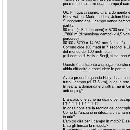
più o meno sulla tre-quarti campo,il cam
Ok. Fin qua ci siamo. Ora la domanda e
Holly Hatton, Mark Lenders, Julian Ros
Supporremo che il campo venga percorso
partita:
90 min. (+ 5 di recupero) = 5700 sec (t
17800 m (dimensione campo) x 4,5 volte
percorso)
80100 / 5700 = 14,052 m/s (velocità)
Corrono cioè 100 metri in 7 secondi e 1
del mondo dei 100 metri piani
(e il campo di Holly e Benji, si sa, non é 
Questo é sufficiente a spiegare perché 
abbia difficoltà a concludere le partite.
Avete presente quando Holly dalla sua a
tutto il campo (di 17,8 km), buca la rete
In realtà la domanda é un'altra: ma in Gi
anti-doping?
E ancora: che schema usano per occupa
L'1-1-1-1-1-1-1-1-1-1?
In cosa consiste la tecnica del controp
Come fa l'anziano in difesa a chiamare i
in aria?
L'arbitro gira per il campo in moto? E s
E se gli finisce la miscela?
E se estrae il cartellino rosso mentre va 