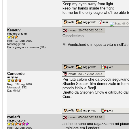
Keep my eyes away from light
keep my hands inside the fight
let me be the only eagle who'll be able to
Keneuv
Inviato: 20-07-2002 00:15
Grandissimo
_________________
Reg.: 17 Lug 2002
Messaggi: 58
Mi Vendicherò o in questa vita o nell'altr
Da: s.giorgio a cremano (NA)
Concorde
Inviato: 23-07-2002 00:15
Per tutti coloro che da piccoli seguivan
Shaolin Soccer, film demenziale in forma
Reg.: 18 Lug 2002
Messaggi: 252
proprio Holly e Benji.
Da: Mi (MI)
Diretto da Stephen Chow e ditribuito da
Ciao..
ronier9
Inviato: 05-08-2002 18:03
anche io sono una ragazza ma mi piace 
Il migliore era Lenders!!
Reg.: 22 Lug 2002