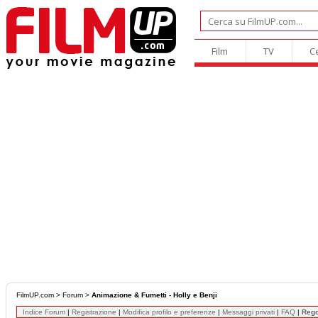
Film
TV
C
FilmUP.com
>
Forum
>
Animazione & Fumetti - Holly e Benji
Indice Forum
|
Registrazione
|
Modifica profilo e preferenze
|
Messaggi privati
|
FAQ
|
Reg