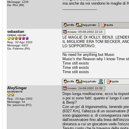
Messaggi: 1228
ma anche da voi vendono le maglie di H
Da: Rho (MI)
_________________
sebastian
Inviato: 05-08-2002 22:10
LE MAGLIE DI HOLLY, BENJI, LEND
IL MIGLIORE ERA TOM BECKER, A
Reg.: 02 Ago 2002
Messaggi: 4437
LO SOPPORTAVO.
Da: Palermo (PA)
_________________
No need for anything but Music
Music's the Reason why I know Time sti
Time still exists
Time still exists
Time still exists
AlvySinger
Inviato: 24-08-2002 10:39
Dopo lunga meditazione, ecco la rispost
o poi si sono fatti: quanto e' lungo il c
Reg.: 23 Ago 2002
Messaggi: 14
& Benji?
Da: piacenza (PC)
Con un po' di trigonometria, tenendo pres
(6327 Km), l'altezza di un osservatore 
sono giapponesi e, di conseguenza nani)
dall'osservatore fino alla linea dell'orizz
distanza a cui un giocatore vede l'orizz
Tenuto conto che la traversa della por