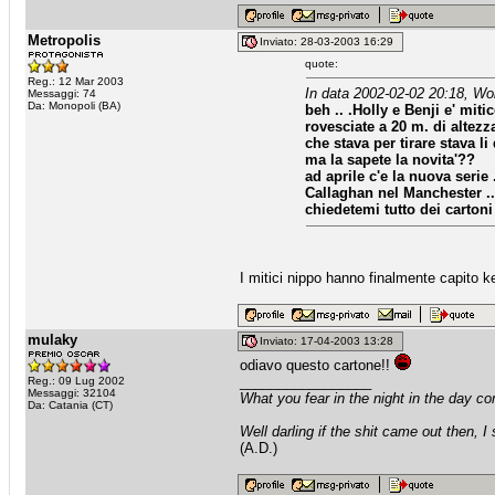
Metropolis
Inviato: 28-03-2003 16:29
quote:
Reg.: 12 Mar 2003
In data 2002-02-02 20:18, Wo
Messaggi: 74
Da: Monopoli (BA)
beh .. .Holly e Benji e' miti
rovesciate a 20 m. di altezza 
che stava per tirare stava li
ma la sapete la novita'??
ad aprile c'e la nuova serie 
Callaghan nel Manchester ..
chiedetemi tutto dei cartoni 
I mitici nippo hanno finalmente capito 
mulaky
Inviato: 17-04-2003 13:28
odiavo questo cartone!!
_________________
Reg.: 09 Lug 2002
Messaggi: 32104
What you fear in the night in the day c
Da: Catania (CT)
Well darling if the shit came out then, I
(A.D.)