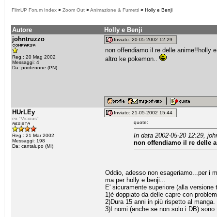
FilmUP Forum Index
>
Zoom Out
>
Animazione & Fumetti
>
Holly e Benji
Autore
Holly e Benji
johntruzzo
Inviato: 20-05-2002 12:29
non offendiamo il re delle anime!!holly e
Reg.: 20 Mag 2002
altro ke pokemon..
Messaggi: 4
Da: pordenone (PN)
HUrLEy
Inviato: 21-05-2002 15:44
ex "Vicious"
quote:
In data 2002-05-20 12:29, joh
Reg.: 21 Mar 2002
Messaggi: 198
non offendiamo il re delle 
Da: cantalupo (MI)
Oddio, adesso non esageriamo...per i me
ma per holly e benji...
E' sicuramente superiore (alla versione 
1)è doppiato da delle capre con problemi
2)Dura 15 anni in più rispetto al manga.
3)I nomi (anche se non solo i DB) sono tu
_________________