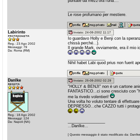
puntate da mezz'ora l'una....
_________________
Le rose profumano per mestiere.
Labirinto
Inviato: 24-08-2002 11:17
Io guardavo Holly e Benji con la speranza
chissà perché...).
Reg.: 23 Ago 2002
Messaggi: 79
Il grande Mark, ovviamente, era il mio i
Da: Roma (RM)
_________________
Nihil habet Labi quod prius non fuerit a
DanIke
Inviato: 26-08-2002 02:29
"HOLLY & BENJI" non è un cartone anim
FANTASTICO...ci sono cresciuto con "Hol
me la rivedo volentieri!
Una volta ho voluto tentare di effettuar
DEPRESSO...che CAZZO tutti i protagoni
Reg.: 18 Ago 2002
Messaggi: 124
_________________
Da: Napoli (NA)
...DanIke...
[ Questo messaggio è stato modificato da: DanIke 