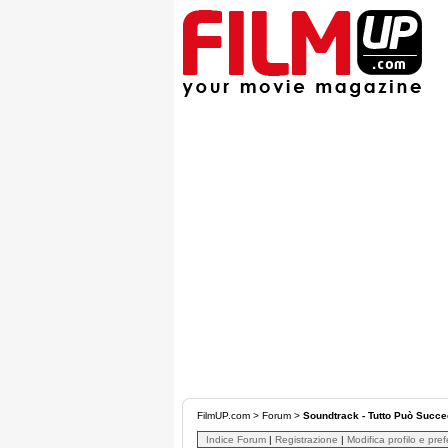
FilmUP.com
>
Forum
>
Soundtrack - Tutto Può Succ
Indice Forum
|
Registrazione
|
Modifica profilo e pre