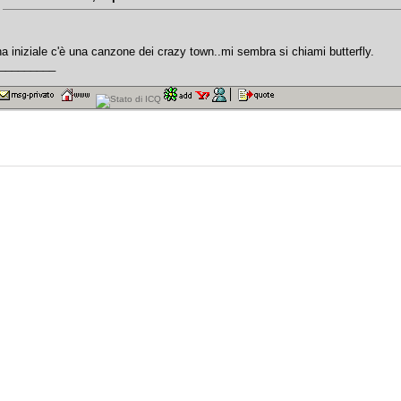
na iniziale c'è una canzone dei crazy town..mi sembra si chiami butterfly.
_________