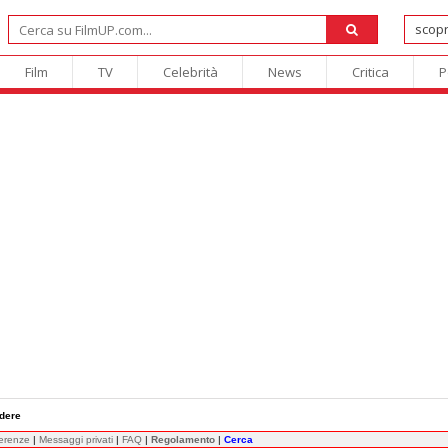
Film
TV
Celebrità
News
Critica
P
edere
ferenze
|
Messaggi privati
|
FAQ
|
Regolamento
|
Cerca