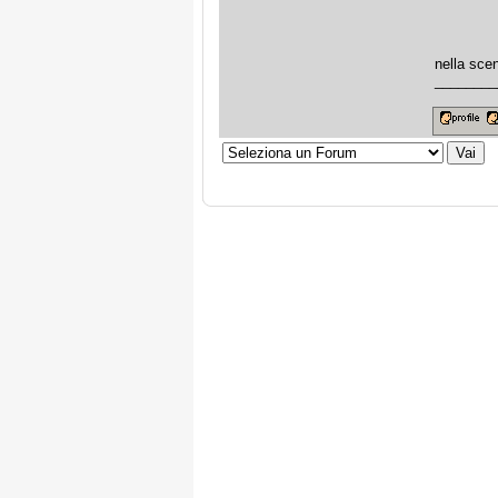
nella sce
________