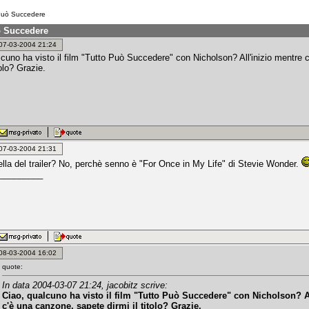
Può Succedere
ò Succedere
: 07-03-2004 21:24
lcuno ha visto il film "Tutto Può Succedere" con Nicholson? All'inizio mentre 
tolo? Grazie.
: 07-03-2004 21:31
ella del trailer? No, perchè senno è "For Once in My Life" di Stevie Wonder.
_________
: 08-03-2004 16:02
quote:
In data 2004-03-07 21:24, jacobitz scrive:
Ciao, qualcuno ha visto il film "Tutto Può Succedere" con Nicholson? Al
c'è una canzone, sapete dirmi il titolo? Grazie.