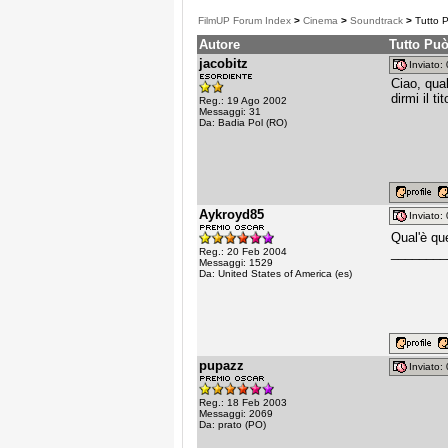
FilmUP Forum Index
>
Cinema
>
Soundtrack
>
Tutto 
Autore
Tutto Pu
jacobitz
Inviato
Ciao, qua
dirmi il ti
Reg.: 19 Ago 2002
Messaggi: 31
Da: Badia Pol (RO)
Aykroyd85
Inviato
Qual'è qu
________
Reg.: 20 Feb 2004
Messaggi: 1529
Da: United States of America (es)
pupazz
Inviato
Reg.: 18 Feb 2003
Messaggi: 2069
Da: prato (PO)