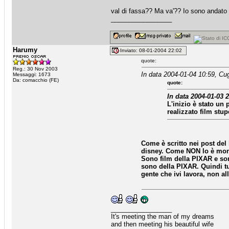
val di fassa?? Ma va'?? Io sono andato 
_________________
Harumy
Inviato: 08-01-2004 22:02
quote:
Reg.: 30 Nov 2003
In data 2004-01-04 10:59, Cug
Messaggi: 1673
Da: comacchio (FE)
quote:
In data 2004-01-03 2
L'inizio è stato un
realizzato film stu
Come è scritto nei post de
disney. Come NON lo è mons
Sono film della PIXAR e son
sono della PIXAR. Quindi tu
gente che ivi lavora, non all
_________________
It's meeting the man of my dreams
and then meeting his beautiful wife