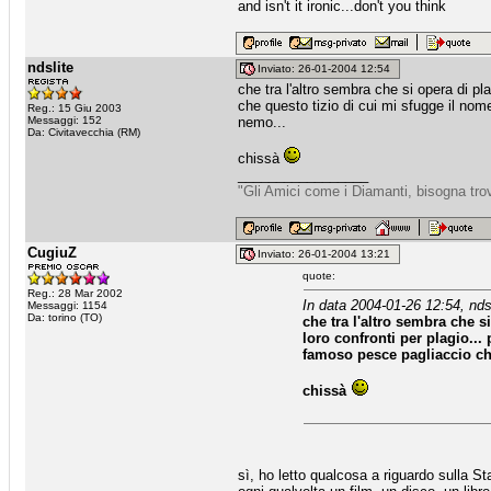
and isn't it ironic...don't you think
ndslite
Inviato: 26-01-2004 12:54
che tra l'altro sembra che si opera di pl
che questo tizio di cui mi sfugge il nom
Reg.: 15 Giu 2003
Messaggi: 152
nemo...
Da: Civitavecchia (RM)
chissà
_________________
"Gli Amici come i Diamanti, bisogna trov
CugiuZ
Inviato: 26-01-2004 13:21
quote:
Reg.: 28 Mar 2002
In data 2004-01-26 12:54, ndsl
Messaggi: 1154
Da: torino (TO)
che tra l'altro sembra che s
loro confronti per plagio...
famoso pesce pagliaccio che
chissà
sì, ho letto qualcosa a riguardo sulla Sta