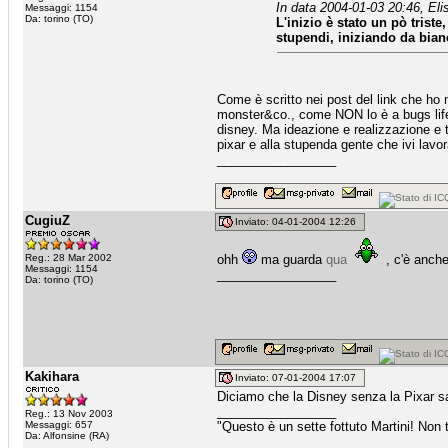
In data 2004-01-03 20:46, Eli
Messaggi: 1154
Da: torino (TO)
L'inizio è stato un pò tris
stupendi, iniziando da bian
Come è scritto nei post del link che 
monster&co., come NON lo è a bugs lif
disney. Ma ideazione e realizzazione e t
pixar e alla stupenda gente che ivi lavor
_________________
CugiuZ
Inviato: 04-01-2004 12:26
Reg.: 28 Mar 2002
ohh
ma guarda
qua
, c'è anche
Messaggi: 1154
_________________
Da: torino (TO)
Kakihara
Inviato: 07-01-2004 17:07
Diciamo che la Disney senza la Pixar sar
_________________
Reg.: 13 Nov 2003
Messaggi: 657
"Questo è un sette fottuto Martini! Non t
Da: Alfonsine (RA)