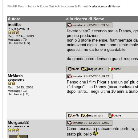
FilmUP Forum Index
>
Zoom Out
>
Animazione & Fumetti
>
alla ricerca di Nemo
Autore
alla ricerca di Nemo
instilla
Inviato: 25-12-2003 23:56
l'avete visto? secondo me la Disney, gra
proprie produzioni...
Reg.: 27 Apr 2003
Messaggi: 70
non più storie melense, frammentate da
Da: Trieste (TS)
animazioni digitali non sono niente male
quest'ultimo cartone è guardabile
_________________
da grandi poteri derivano grandi responsa
MrMash
Inviato: 28-12-2003 19:21
Penso che i film Pixar siano un po' più 
i "disegni"... la Disney (pixar esclusa) 
Reg.: 24 Dic 2003
Messaggi: 13
dopo l'altro... negli ultimi 10 anni a tira
Da: Torino (TO)
Morgana82
Inviato: 30-12-2003 12:42
Come tecnica è praticamente perfetto, p
stato più bello