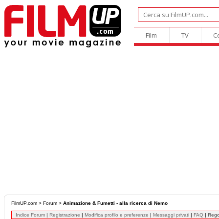
Film
TV
C
FilmUP.com
>
Forum
>
Animazione & Fumetti - alla ricerca di Nemo
Indice Forum
|
Registrazione
|
Modifica profilo e preferenze
|
Messaggi privati
|
FAQ
|
Reg