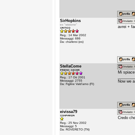
SirHopkins
Inviato
ex "wistone"
avrei + fa
Reg.: 14 Mar 2002
Messaggi: 686
Da: charleroi (es)
StellaCome
Inviato
Mi spiace,
________
Reg.: 17 Ott 2001
Messaggi: 2755
Now we ar
Da: Figline Vald'arno (FI)
eivissa79
Inviato
Credo che
Reg.: 25 Nov 2002
Messaggi: 5
Da: ROVERETO (TN)