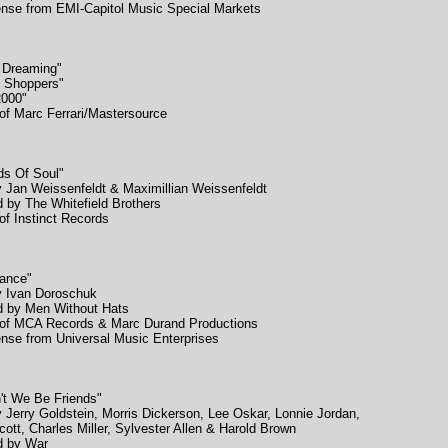
ense from EMI-Capitol Music Special Markets
 Dreaming"
n Shoppers"
2000"
of Marc Ferrari/Mastersource
rds Of Soul"
y Jan Weissenfeldt & Maximillian Weissenfeldt
 by The Whitefield Brothers
of Instinct Records
Dance"
y Ivan Doroschuk
d by Men Without Hats
 of MCA Records & Marc Durand Productions
ense from Universal Music Enterprises
't We Be Friends"
y Jerry Goldstein, Morris Dickerson, Lee Oskar, Lonnie Jordan,
ott, Charles Miller, Sylvester Allen & Harold Brown
d by War