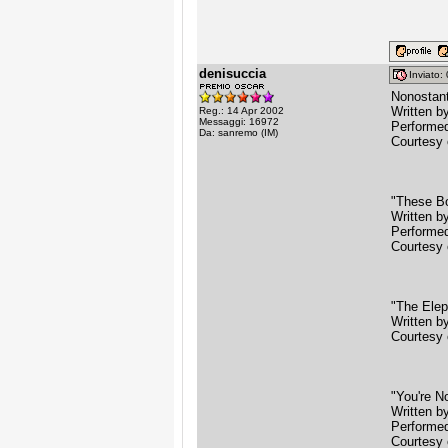
denisuccia
Inviato
Nonostant
Written b
Reg.: 14 Apr 2002
Messaggi: 16972
Performed
Da: sanremo (IM)
Courtesy 
"These Bo
Written b
Performed
Courtesy 
"The Ele
Written b
Courtesy 
"You're N
Written 
Performed
Courtesy 