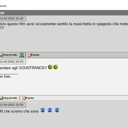
xican
can
: 01-04-2002 20:49
visto questo film avra' sicuramente sentito la musichetta in spagnolo che met
a??
: 01-04-2002 20:53
 andare agli SOUNTRANCK!!
_________
e free.
: 01-04-2002 20:56
000 che scemo che sono