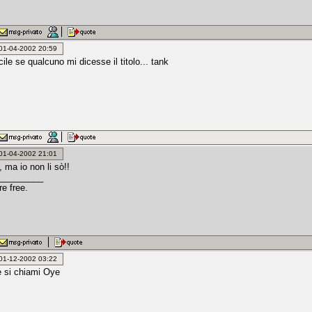
: 01-04-2002 20:59
cile se qualcuno mi dicesse il titolo... tank
: 01-04-2002 21:01
 ma io non li sò!!
_________
e free.
: 01-12-2002 03:22
 si chiami Oye