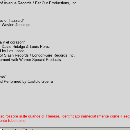
of Avenue Records / Far Out Productions, Inc.
es of Hazzard"
y Waylon Jennings
la y el corazón"
y David Hidalgo & Louis Perez
d by Los Lobos
of Slash Records / London-Sire Records Inc.
ement with Warner Special Products
ams"
nd Performed by Castulo Guerra
_________
iso rossore sulle guance di Thérèse, identificato immediatamente come il seg
ente tubercolosi.