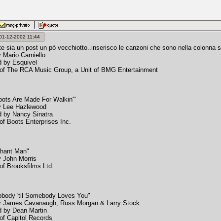
: 01-12-2002 11:44
e sia un post un pò vecchiotto..inserisco le canzoni che sono nella colonna
y Mario Carniello
 by Esquivel
of The RCA Music Group, a Unit of BMG Entertainment
ots Are Made For Walkin'"
y Lee Hazlewood
 by Nancy Sinatra
of Boots Enterprises Inc.
phant Man"
y John Morris
of Brooksfilms Ltd.
obody 'til Somebody Loves You"
by James Cavanaugh, Russ Morgan & Larry Stock
 by Dean Martin
of Capitol Records