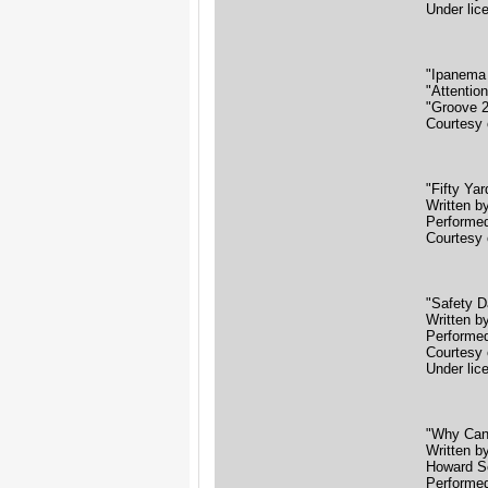
Under lic
"Ipanema
"Attentio
"Groove 
Courtesy 
"Fifty Ya
Written b
Performed
Courtesy 
"Safety 
Written b
Performe
Courtesy
Under lic
"Why Can
Written b
Howard Sc
Performe