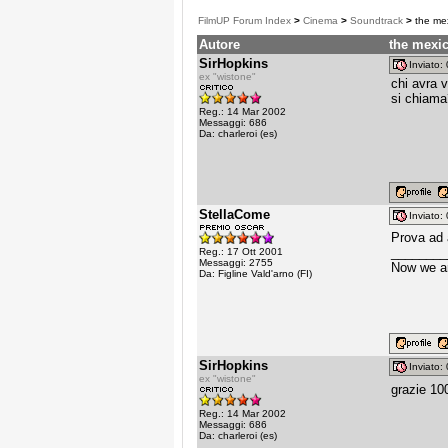
FilmUP Forum Index
>
Cinema
>
Soundtrack
>
the me
Autore
the mexi
SirHopkins
Inviato
ex "wistone"
chi avra 
si chiam
Reg.: 14 Mar 2002
Messaggi: 686
Da: charleroi (es)
StellaCome
Inviato
Prova ad
________
Reg.: 17 Ott 2001
Messaggi: 2755
Now we ar
Da: Figline Vald'arno (FI)
SirHopkins
Inviato
ex "wistone"
grazie 1
Reg.: 14 Mar 2002
Messaggi: 686
Da: charleroi (es)