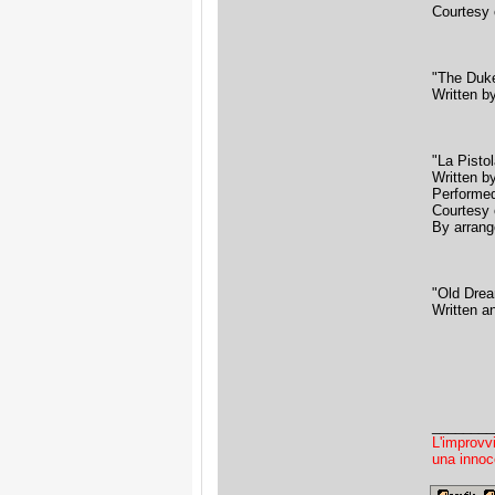
Courtesy 
"The Duk
Written b
"La Pisto
Written b
Performe
Courtesy 
By arrang
"Old Dre
Written a
________
L'improvv
una innoc