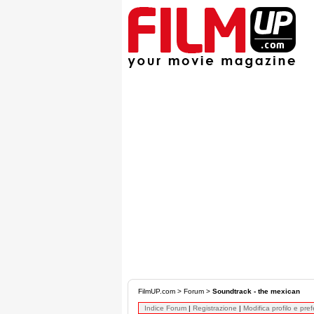
FilmUP.com
>
Forum
>
Soundtrack - the mexican
Indice Forum
|
Registrazione
|
Modifica profilo e pre