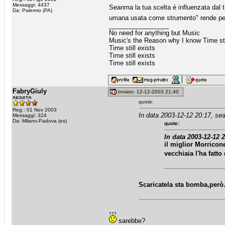
Messaggi: 4437
Seanma la tua scelta è influenzata dal 
Da: Palermo (PA)
umana usata come strumento" rende p
_________________
No need for anything but Music
Music's the Reason why I know Time sti
Time still exists
Time still exists
Time still exists
FabryGiuly
Inviato: 12-12-2003 21:40
quote:
Reg.: 01 Nov 2003
In data 2003-12-12 20:17, se
Messaggi: 324
Da: Milano-Padova (es)
quote:
In data 2003-12-12 
il miglior Morrico
vecchiaia l'ha fatt
Scaricatela sta bomba,però.
sarebbe?