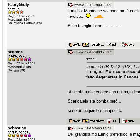
FabryGiuly
Inviato: 12-12-2003 20:09
il miglior Morricone secondo me è quell
inverso...
Reg.: 01 Nov 2003
Messaggi: 324
_________________
Da: Milano-Padova (es)
Bizio ti voglio bene...............
seanma
Inviato: 12-12-2003 20:17
quote:
Reg.: 07 Nov 2001
In data 2003-12-12 20:09, Fab
Messaggi: 8105
Da: jjjjjjjj (MI)
il miglior Morricone second
fatto degenerare in Canone 
sì,niente a che vedere con i primi,indimen
Scaricatela sta bomba,però...
_________________
sono un bugiardo e un ipocrita
sebastian
Inviato: 12-12-2003 20:31
Del grandissimo Ennio preferisco le ma
Reg.: 02 Ago 2002