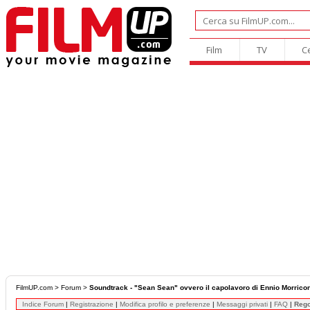
Film
TV
C
FilmUP.com
>
Forum
>
Soundtrack - "Sean Sean" ovvero il capolavoro di Ennio Morrico
Indice Forum
|
Registrazione
|
Modifica profilo e preferenze
|
Messaggi privati
|
FAQ
|
Reg