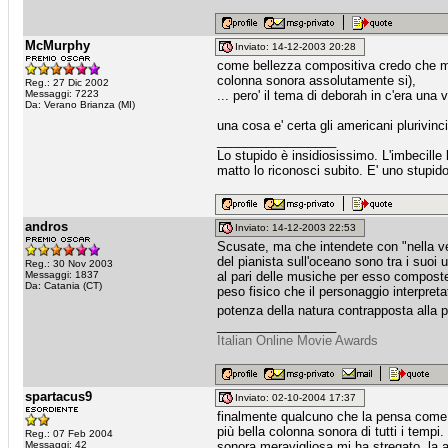
McMurphy
Inviato: 14-12-2003 20:28
come bellezza compositiva credo che mor
colonna sonora assolutamente si),
Reg.: 27 Dic 2002
Messaggi: 7223
... pero' il tema di deborah in c'era una
Da: Verano Brianza (MI)
una cosa e' certa gli americani plurivinc
_________________
Lo stupido è insidiosissimo. L'imbecille 
matto lo riconosci subito. E' uno stupid
andros
Inviato: 14-12-2003 22:53
Scusate, ma che intendete con "nella v
del pianista sull'oceano sono tra i suoi 
Reg.: 30 Nov 2003
Messaggi: 1837
al pari delle musiche per esso composte d
Da: Catania (CT)
peso fisico che il personaggio interpreta
potenza della natura contrapposta alla p
_________________
Italian Online Movie Awards
spartacus9
Inviato: 02-10-2004 17:37
finalmente qualcuno che la pensa come m
più bella colonna sonora di tutti i tempi.
Reg.: 07 Feb 2004
Messaggi: 42
sonora meravigliosa mi ha stregato. la a