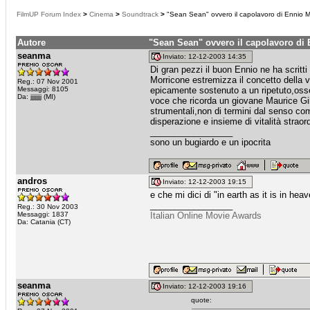
FilmUP Forum Index
>
Cinema
>
Soundtrack
>
"Sean Sean" ovvero il capolavoro di Ennio M
Autore
"Sean Sean" ovvero il capolavoro di
seanma
Inviato: 12-12-2003 14:35
Di gran pezzi il buon Ennio ne ha scritt
Morricone estremizza il concetto dell
Reg.: 07 Nov 2001
Messaggi: 8105
epicamente sostenuto a un ripetuto,osse
Da: jjjjjjjj (MI)
voce che ricorda un giovane Maurice Gi
strumentali,non di termini dal senso com
disperazione e insieme di vitalità straord
_________________
sono un bugiardo e un ipocrita
andros
Inviato: 12-12-2003 19:15
e che mi dici di "in earth as it is in hea
_________________
Reg.: 30 Nov 2003
Messaggi: 1837
Italian Online Movie Awards
Da: Catania (CT)
seanma
Inviato: 12-12-2003 19:16
quote: