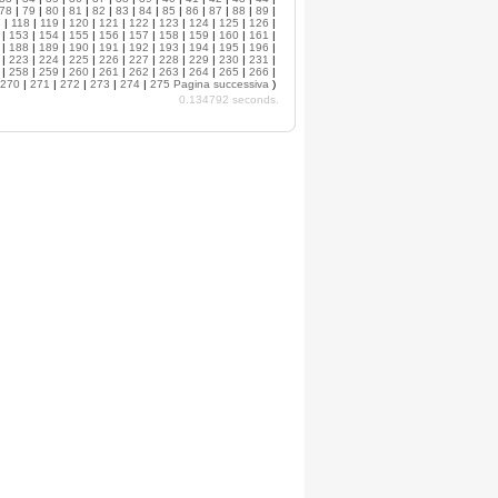
78
|
79
|
80
|
81
|
82
|
83
|
84
|
85
|
86
|
87
|
88
|
89
|
7
|
118
|
119
|
120
|
121
|
122
|
123
|
124
|
125
|
126
|
|
153
|
154
|
155
|
156
|
157
|
158
|
159
|
160
|
161
|
|
188
|
189
|
190
|
191
|
192
|
193
|
194
|
195
|
196
|
|
223
|
224
|
225
|
226
|
227
|
228
|
229
|
230
|
231
|
|
258
|
259
|
260
|
261
|
262
|
263
|
264
|
265
|
266
|
270
|
271
|
272
|
273
|
274
|
275
Pagina successiva
)
0.134792 seconds.