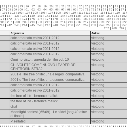
|
12
|
13
|
14
|
15
|
16
|
17
|
18
|
19
|
20
|
21
|
22
|
23
|
24
|
25
|
26
|
27
|
28
|
29
|
30
|
31
|
32
|
|
57
|
58
|
59
|
60
|
61
|
62
|
63
|
64
|
65
|
66
|
67
|
68
|
69
|
70
|
71
|
72
|
73
|
74
|
75
|
76
|
77
|
|
101
|
102
|
103
|
104
|
105
|
106
|
107
|
108
|
109
|
110
|
111
|
112
|
113
|
114
|
115
|
116
|
11
136
|
137
|
138
|
139
|
140
|
141
|
142
|
143
|
144
|
145
|
146
|
147
|
148
|
149
|
150
|
151
|
152
171
|
172
|
173
|
174
|
175
|
176
|
177
|
178
|
179
|
180
|
181
|
182
|
183
|
184
|
185
|
186
|
187
206
|
207
|
208
|
209
|
210
|
211
|
212
|
213
|
214
|
215
|
216
|
217
|
218
|
219
|
220
|
221
|
222
241
|
242
|
243
|
244
|
245
|
246
|
247
|
248
|
249
|
250
|
251
|
252
|
253
|
254
|
255
|
256
|
257
267
|
268
|
269
|
Argomento
Autore
calciomercato estivo 2011-2012
vietcong
calciomercato estivo 2011-2012
vietcong
calciomercato estivo 2011-2012
vietcong
calciomercato estivo 2011-2012
vietcong
Oggi ho visto... agenda dei film vol. 10
vietcong
CHI VOLETE COME NUOVO LEADER DEL
vietcong
CENTROSINISTRA?
2001 e The tree of life: una esegesi comparativa
vietcong
2001 e The tree of life: una esegesi comparativa
vietcong
calciomercato estivo 2011-2012
vietcong
calciomercato estivo 2011-2012
vietcong
the tree of life - terrence malick
vietcong
the tree of life - terrence malick
vietcong
chat
vietcong
Moonlight contest ('65/69) - Le sfide! [pag.40 ottavi
vietcong
di finale]
Pisellateci
vietcong
|
12
|
13
|
14
|
15
|
16
|
17
|
18
|
19
|
20
|
21
|
22
|
23
|
24
|
25
|
26
|
27
|
28
|
29
|
30
|
31
|
32
|