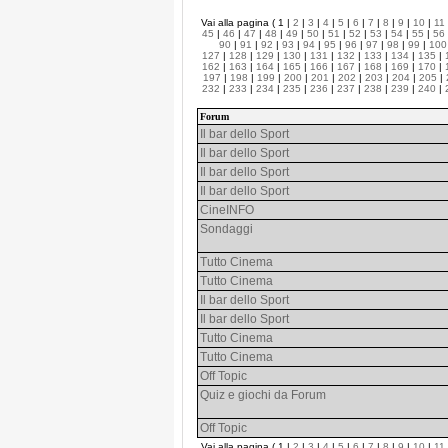
Vai alla pagina ( 1 |
2
|
3
|
4
|
5
|
6
|
7
|
8
|
9
|
10
|
11
45
|
46
|
47
|
48
|
49
|
50
|
51
|
52
|
53
|
54
|
55
|
56
90
|
91
|
92
|
93
|
94
|
95
|
96
|
97
|
98
|
99
|
100
127
|
128
|
129
|
130
|
131
|
132
|
133
|
134
|
135
|
162
|
163
|
164
|
165
|
166
|
167
|
168
|
169
|
170
|
197
|
198
|
199
|
200
|
201
|
202
|
203
|
204
|
205
|
232
|
233
|
234
|
235
|
236
|
237
|
238
|
239
|
240
|
Forum
Il bar dello Sport
Il bar dello Sport
Il bar dello Sport
Il bar dello Sport
CineINFO
Sondaggi
Tutto Cinema
Tutto Cinema
Il bar dello Sport
Il bar dello Sport
Tutto Cinema
Tutto Cinema
Off Topic
Quiz e giochi da Forum
Off Topic
Vai alla pagina ( 1 |
2
|
3
|
4
|
5
|
6
|
7
|
8
|
9
|
10
|
11