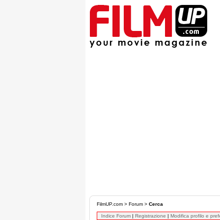
FilmUP.com
>
Forum
>
Cerca
Indice Forum
|
Registrazione
|
Modifica profilo e pre