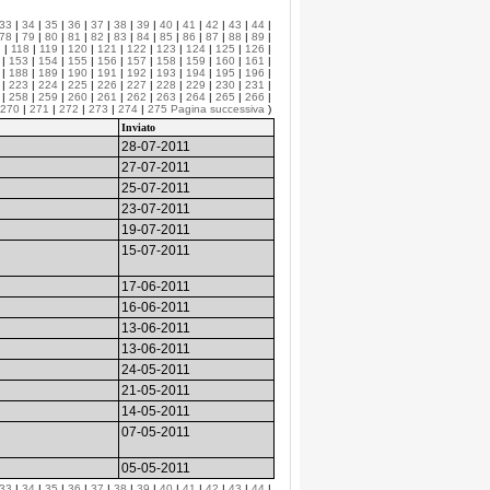
33
|
34
|
35
|
36
|
37
|
38
|
39
|
40
|
41
|
42
|
43
|
44
|
78
|
79
|
80
|
81
|
82
|
83
|
84
|
85
|
86
|
87
|
88
|
89
|
7
|
118
|
119
|
120
|
121
|
122
|
123
|
124
|
125
|
126
|
|
153
|
154
|
155
|
156
|
157
|
158
|
159
|
160
|
161
|
|
188
|
189
|
190
|
191
|
192
|
193
|
194
|
195
|
196
|
|
223
|
224
|
225
|
226
|
227
|
228
|
229
|
230
|
231
|
|
258
|
259
|
260
|
261
|
262
|
263
|
264
|
265
|
266
|
270
|
271
|
272
|
273
|
274
|
275
Pagina successiva
)
Inviato
28-07-2011
27-07-2011
25-07-2011
23-07-2011
19-07-2011
15-07-2011
17-06-2011
16-06-2011
13-06-2011
13-06-2011
24-05-2011
21-05-2011
14-05-2011
07-05-2011
05-05-2011
33
|
34
|
35
|
36
|
37
|
38
|
39
|
40
|
41
|
42
|
43
|
44
|