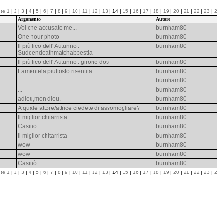
nte
1
|
2
|
3
|
4
|
5
|
6
|
7
|
8
|
9
|
10
|
11
|
12
|
13
| 14 |
15
|
16
|
17
|
18
|
19
|
20
|
21
|
22
|
23
|
2
Argomento
Autore
Voi che accusate me...
burnham80
One hour photo
burnham80
Il più fico dell' Autunno :
burnham80
Suddendeathmatchabbestia
Il più fico dell' Autunno : girone dos
burnham80
Lamentela piuttosto risentita
burnham80
...
burnham80
...
burnham80
adieu,mon dieu.
burnham80
A quale attore/attrice credete di assomogliare?
burnham80
Il miglior chitarrista
burnham80
Casinò
burnham80
Il miglior chitarrista
burnham80
wow!
burnham80
wow!
burnham80
Casinò
burnham80
nte
1
|
2
|
3
|
4
|
5
|
6
|
7
|
8
|
9
|
10
|
11
|
12
|
13
| 14 |
15
|
16
|
17
|
18
|
19
|
20
|
21
|
22
|
23
|
2