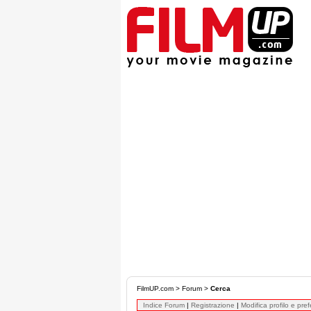
FilmUP.com
>
Forum
>
Cerca
Indice Forum
|
Registrazione
|
Modifica profilo e pre