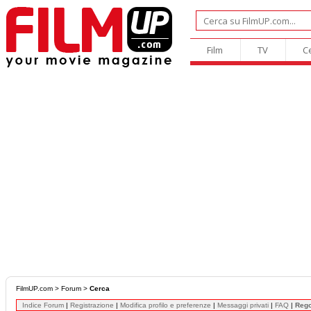
Film
TV
C
FilmUP.com
>
Forum
>
Cerca
Indice Forum
|
Registrazione
|
Modifica profilo e preferenze
|
Messaggi privati
|
FAQ
|
Reg