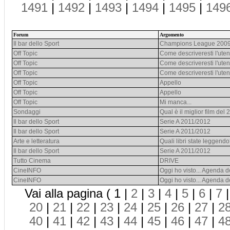
1491
|
1492
|
1493
|
1494
|
1495
|
149
Forum
Argomento
Il bar dello Sport
Champions League 2009
Off Topic
Come descriveresti l'ute
Off Topic
Come descriveresti l'ute
Off Topic
Come descriveresti l'ute
Off Topic
Appello
Off Topic
Appello
Off Topic
Mi manca...
Sondaggi
Qual è il miglior film del
Il bar dello Sport
Serie A 2011/2012
Il bar dello Sport
Serie A 2011/2012
Arte e letteratura
Quali libri state leggend
Il bar dello Sport
Serie A 2011/2012
Tutto Cinema
DRIVE
CineINFO
Oggi ho visto... Agenda de
CineINFO
Oggi ho visto... Agenda de
Vai alla pagina ( 1 |
2
|
3
|
4
|
5
|
6
|
7
20
|
21
|
22
|
23
|
24
|
25
|
26
|
27
|
2
40
|
41
|
42
|
43
|
44
|
45
|
46
|
47
|
4