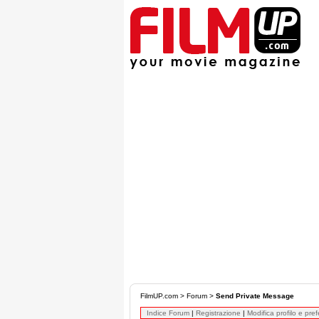
FilmUP.com
>
Forum
>
Send Private Message
Indice Forum
|
Registrazione
|
Modifica profilo e pre