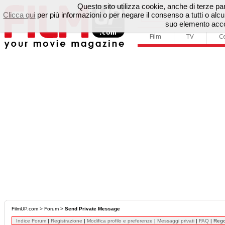
Questo sito utilizza cookie, anche di terze parti
Clicca qui
per più informazioni o per negare il consenso a tutti o a
suo elemento accon
Film
TV
C
FilmUP.com
>
Forum
>
Send Private Message
Indice Forum
|
Registrazione
|
Modifica profilo e preferenze
|
Messaggi privati
|
FAQ
|
Reg