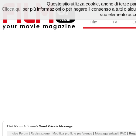
Questo sito utilizza cookie, anche di terze parti
Clicca qui
per più informazioni o per negare il consenso a tutti o a
suo elemento accon
Film
TV
C
FilmUP.com
>
Forum
>
Send Private Message
Indice Forum
|
Registrazione
|
Modifica profilo e preferenze
|
Messaggi privati
|
FAQ
|
Reg