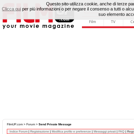
Questo sito utilizza cookie, anche di terze parti
Clicca qui
per più informazioni o per negare il consenso a tutti o a
suo elemento accon
Film
TV
C
FilmUP.com
>
Forum
>
Send Private Message
Indice Forum
|
Registrazione
|
Modifica profilo e preferenze
|
Messaggi privati
|
FAQ
|
Reg