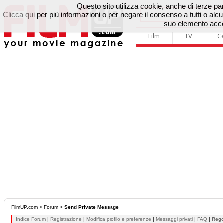
Questo sito utilizza cookie, anche di terze parti
Clicca qui
per più informazioni o per negare il consenso a tutti o a
suo elemento accon
Film
TV
C
FilmUP.com
>
Forum
>
Send Private Message
Indice Forum
|
Registrazione
|
Modifica profilo e preferenze
|
Messaggi privati
|
FAQ
|
Reg