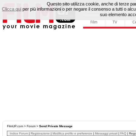
Questo sito utilizza cookie, anche di terze parti
Clicca qui
per più informazioni o per negare il consenso a tutti o a
suo elemento accon
Film
TV
C
FilmUP.com
>
Forum
>
Send Private Message
Indice Forum
|
Registrazione
|
Modifica profilo e preferenze
|
Messaggi privati
|
FAQ
|
Reg