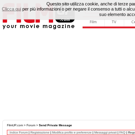
Questo sito utilizza cookie, anche di terze parti
Clicca qui
per più informazioni o per negare il consenso a tutti o a
suo elemento accon
Film
TV
C
FilmUP.com
>
Forum
>
Send Private Message
Indice Forum
|
Registrazione
|
Modifica profilo e preferenze
|
Messaggi privati
|
FAQ
|
Reg