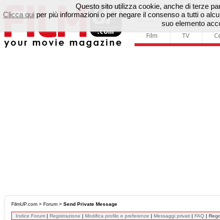
Questo sito utilizza cookie, anche di terze parti
Clicca qui
per più informazioni o per negare il consenso a tutti o a
suo elemento accon
Film
TV
C
FilmUP.com
>
Forum
>
Send Private Message
Indice Forum
|
Registrazione
|
Modifica profilo e preferenze
|
Messaggi privati
|
FAQ
|
Reg