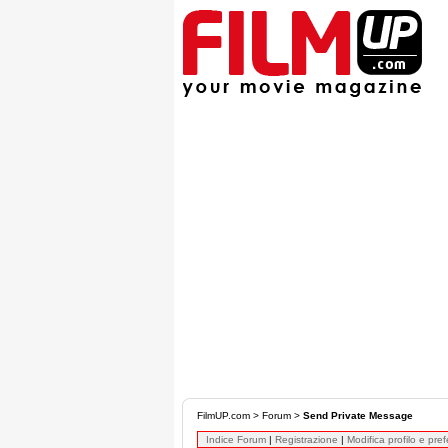
FilmUP.com
>
Forum
>
Send Private Message
Indice Forum
|
Registrazione
|
Modifica profilo e pre