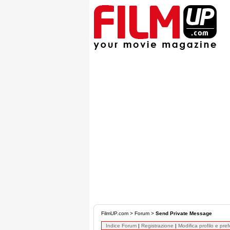
FilmUP.com
>
Forum
>
Send Private Message
Indice Forum
|
Registrazione
|
Modifica profilo e pre