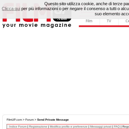
Questo sito utilizza cookie, anche di terze parti
Clicca qui
per più informazioni o per negare il consenso a tutti o a
suo elemento accon
Film
TV
C
FilmUP.com
>
Forum
>
Send Private Message
Indice Forum
|
Registrazione
|
Modifica profilo e preferenze
|
Messaggi privati
|
FAQ
|
Reg