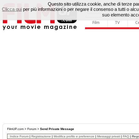
Questo sito utilizza cookie, anche di terze parti
Clicca qui
per più informazioni o per negare il consenso a tutti o a
suo elemento accon
Film
TV
C
FilmUP.com
>
Forum
>
Send Private Message
Indice Forum
|
Registrazione
|
Modifica profilo e preferenze
|
Messaggi privati
|
FAQ
|
Reg