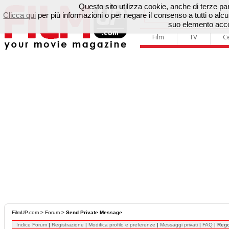
Questo sito utilizza cookie, anche di terze parti
Clicca qui
per più informazioni o per negare il consenso a tutti o a
suo elemento accon
Film
TV
C
FilmUP.com
>
Forum
>
Send Private Message
Indice Forum
|
Registrazione
|
Modifica profilo e preferenze
|
Messaggi privati
|
FAQ
|
Reg