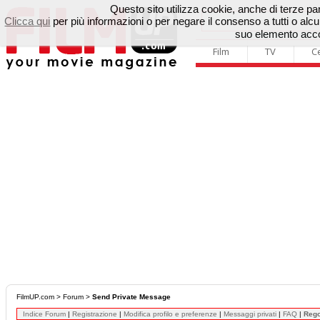
Questo sito utilizza cookie, anche di terze parti
Clicca qui
per più informazioni o per negare il consenso a tutti o a
suo elemento accon
Film
TV
C
FilmUP.com
>
Forum
>
Send Private Message
Indice Forum
|
Registrazione
|
Modifica profilo e preferenze
|
Messaggi privati
|
FAQ
|
Reg