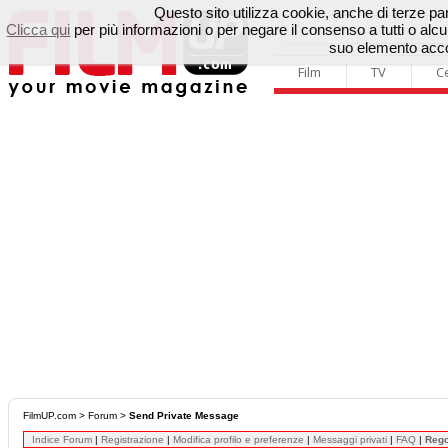
Questo sito utilizza cookie, anche di terze parti
Clicca qui
per più informazioni o per negare il consenso a tutti o a
suo elemento accon
Film
TV
C
FilmUP.com
>
Forum
>
Send Private Message
Indice Forum
|
Registrazione
|
Modifica profilo e preferenze
|
Messaggi privati
|
FAQ
|
Reg