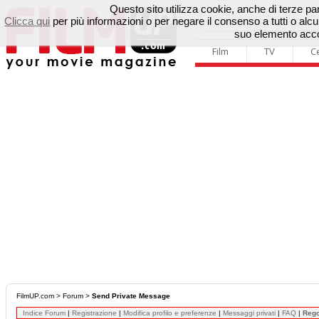
Questo sito utilizza cookie, anche di terze parti
Clicca qui
per più informazioni o per negare il consenso a tutti o a
suo elemento accon
Film
TV
C
FilmUP.com
>
Forum
>
Send Private Message
Indice Forum
|
Registrazione
|
Modifica profilo e preferenze
|
Messaggi privati
|
FAQ
|
Reg