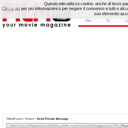
Questo sito utilizza cookie, anche di terze parti
Clicca qui
per più informazioni o per negare il consenso a tutti o a
suo elemento accon
Film
TV
C
FilmUP.com
>
Forum
>
Send Private Message
Indice Forum
|
Registrazione
|
Modifica profilo e preferenze
|
Messaggi privati
|
FAQ
|
Reg