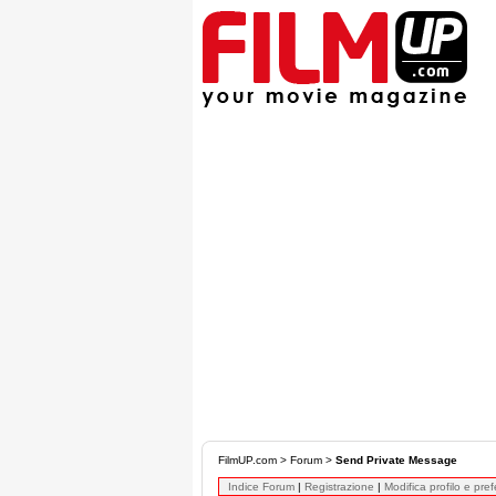
FilmUP.com
>
Forum
>
Send Private Message
Indice Forum
|
Registrazione
|
Modifica profilo e pre