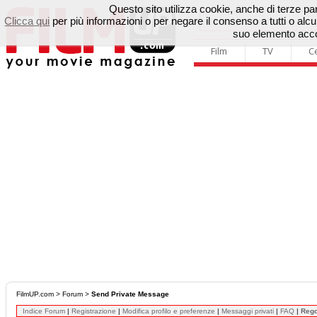
Questo sito utilizza cookie, anche di terze parti
Clicca qui
per più informazioni o per negare il consenso a tutti o a
suo elemento accon
Film
TV
C
FilmUP.com
>
Forum
>
Send Private Message
Indice Forum
|
Registrazione
|
Modifica profilo e preferenze
|
Messaggi privati
|
FAQ
|
Reg