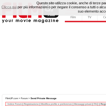
Questo sito utilizza cookie, anche di terze parti
Clicca qui
per più informazioni o per negare il consenso a tutti o a
suo elemento accon
Film
TV
C
FilmUP.com
>
Forum
>
Send Private Message
Indice Forum
|
Registrazione
|
Modifica profilo e preferenze
|
Messaggi privati
|
FAQ
|
Reg