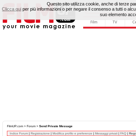
Questo sito utilizza cookie, anche di terze parti
Clicca qui
per più informazioni o per negare il consenso a tutti o a
suo elemento accon
Film
TV
C
FilmUP.com
>
Forum
>
Send Private Message
Indice Forum
|
Registrazione
|
Modifica profilo e preferenze
|
Messaggi privati
|
FAQ
|
Reg