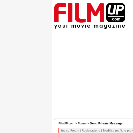
FilmUP.com
>
Forum
>
Send Private Message
Indice Forum
|
Registrazione
|
Modifica profilo e pre